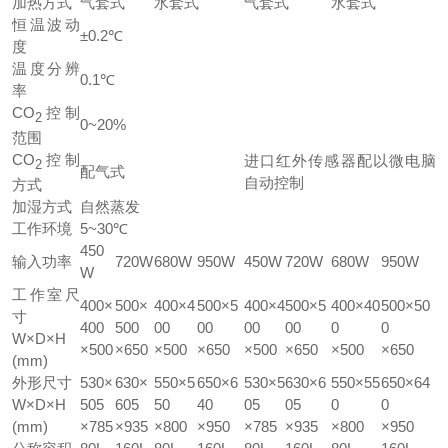
加热方式
气套式
水套式
气套式
水套式
恒温波动
±0.2℃
度
温度分辨
0.1℃
率
CO
控制
2
0~20%
范围
CO
控制
进口红外传感器配以微电脑
2
配气式
自动控制
方式
加湿方式
自然蒸发
工作环境
5~30℃
450
输入功率
720W
680W
950W
450W
720W
680W
950W
W
工作室尺
400×
500×
400×4
500×5
400×4
500×5
400×40
500×50
寸
400
500
00
00
00
00
0
0
W×D×H
×500
×650
×500
×650
×500
×650
×500
×650
(mm)
外形尺寸
530×
630×
550×5
650×6
530×5
630×6
550×55
650×64
W×D×H
505
605
50
40
05
05
0
0
(mm)
×785
×935
×800
×950
×785
×935
×800
×950