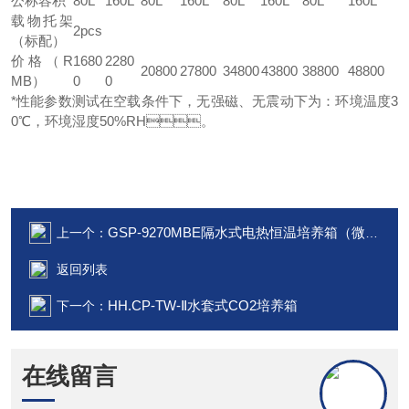
公称容积
80L
160L
80L
160L
80L
160L
80L
160L
载物托架
2pcs
（标配）
价格（R
1680
2280
20800
27800
34800
43800
38800
48800
MB）
0
0
*性能参数测试在空载条件下，无强磁、无震动下为：环境温度3
0℃，环境湿度50%RH。
GSP-9270MBE隔水式电热恒温培养箱（微电脑）
上一个：
返回列表
HH.CP-TW-Ⅱ水套式CO2培养箱
下一个：
在线留言