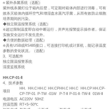
n 紫外杀菌系统（选配）
紫外线杀菌灯位于箱内后壁，可定期对箱体内部进行消毒，可有
效杀灭箱体内循环空气和增湿盘水蒸汽浮菌，从而有效防止细胞
培养期间的污染。
◆独立限温报警系统（选配）
⊕超过限制温度即自动中断运行，并声光报警提示操作者。保证
实验安全运行不发生意外。
◆方便的数据处理（选配）
⊕具有USB或RS485接口，可连接打印机或计算机，能记录温度
参数的变化状况。（选配）
3、可选配件
独立限温报警系统
湿度监视系统
HH.CP-01-Ⅱ
4、技术参数
HH.
HH.C
HH.C
HH.CP
HH.C
HH.C
HH.CP
HH.CP-
项目
CP-T
P-01
P-TW
-01W
P-T-Ⅱ
P-01-Ⅱ
-TW-Ⅱ
01W-Ⅱ
电源电压
AC220V 50HZ
控温范围
RT+5~50℃