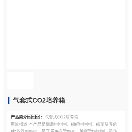
资料下载
在线留言
联系污污网站在线观看
气套式CO2培养箱
产品简介：
气套式CO2培养箱
用途概述:本产品是细胞、组织、细菌培养的一
种*仪器。是开展免疫学、肿瘤学、遗传学