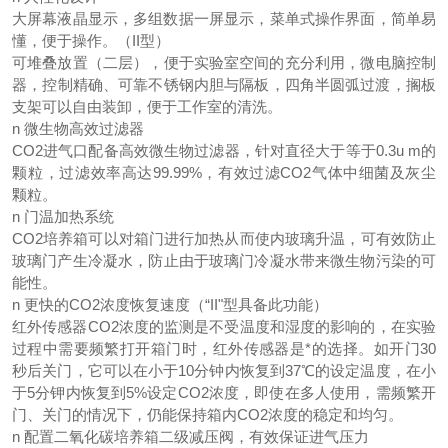
大屏幕液晶显示，多组数据一屏显示，菜单式操作界面，简单易
懂，便于操作。（II型）
可堆叠放置（二层），便于实验室空间的充分利用，微电脑控制
器，控制精确、可靠不锈钢内胆与隔板，四角半圆弧过渡，搁板
支架可以自由装卸，便于工作室的清洗。
n 微生物高效过滤器
CO2进气口配备高效微生物过滤器，针对直径大于等于0.3u m的
颗粒，过滤效率高达99.99%，有效过滤CO2气体中细菌及灰尘
颗粒。
n 门温加热系统
CO2培养箱可以对箱门进行加热从而使内玻璃升温，可有效防止
玻璃门产生冷凝水，防止由于玻璃门冷凝水带来微生物污染的可
能性。
n 更快的CO2浓度恢复速度（“II"型具备此功能）
红外传感器CO2浓度的监测是不受温度和湿度的影响的，在实验
过程中需要频繁打开箱门时，红外传感器是*的选择。如开门30
秒后关门，它可以在小于10分钟内恢复到37℃的设定温度，在小
于5分钾内恢复到5%设定CO2浓度，即使在多人使用，需频繁开
门、关门的情况下，仍能保持箱内CO2浓度的稳定和均匀。
n 配置二氧化碳培养箱二级减压阀，有效保证进气压力