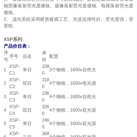
镜照像落射荧光显微镜、摄像落射荧光显微镜、电视落射荧光显
微镜。
2、 滤光系统采用硬质镀膜工艺、光波选择性好、荧光度强，背
景暗。
XSP系列
产品价目表：
序
单
序号
品名
配置
号
价
XSP-
108
1
单目
3个物镜，1600x自然光
C1
0
XSP-
318
2
双目
4个物镜，1600x电光源
C2
0
XSP-
196
3
单目
4个物镜，1600x自然光
C3
0
XSP-
326
4
双目
4个物镜，1600x双光源
C4
0
XSP-
246
5
单目
4个物镜，1600x双光源
C5
0
XSP-
368
6
三目
4个物镜，1600x双光源