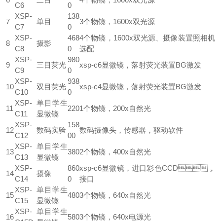
C6
0
XSP-
138
7
单目
3个物镜，1600x双光源
C7
0
XSP-
468
4个物镜，1600x双光源、摄像装置照相机
8
摄影
C8
0
选配
XSP-
980
9
三目荧光
xsp-c6显微镜，落射荧光装置BG激发
C9
0
XSP-
938
10
双目荧光
xsp-c4显微镜，落射荧光装置BG激发
C10
0
XSP-
单目学生
11
220
1个物镜，200x自然光
C11
显微镜
XSP-
158
12
数码实验
数码摄像头，传感器，驱动软件
C12
00
XSP-
单目学生
13
380
2个物镜，400x自然光
C13
显微镜
XSP-
860
xsp-c6显微镜，进口彩色CCD，
14
摄像
C14
0
接口
XSP-
单目学生
15
480
3个物镜，640x自然光
C15
显微镜
XSP-
单目学生
16
580
3个物镜，640x电源光