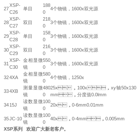
XSP-
188
27
单目
4个物镜，1600x双光源
C26
0
XSP-
218
28
双目
3个物镜，1600x双光源
C27
0
XSP-
158
29
单目
3个物镜，1600x双光源
C28
0
XSP-
216
30
双目
3个物镜，1600x双光源
C29
0
XSP-
金相显微
550
31
3个物镜，1600x双光源
C30
镜
0
金相显微
580
32
4XA
4个物镜，1250x
镜
0
测量显微
480
25x，100x，xy轴50x130
33
4XB
镜
0
mm，分度值0.0lmm
读数显微
100
34
15J
20x，0-6mm0.01mm
镜
0
读数显微
100
35
JC-10
40x，0-4mm，0.005mm
镜
0
XSP系列
欢迎广大新老客户。