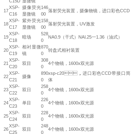
C15D
显微镜
XSP-
摄像荧光
146
17
落射荧光装置，摄像物镜，进口彩色CCD
C16
显微镜
00
XSP-
紫外荧光
158
18
落射荧光装置，UV激发
C17
显微镜
00
XSP-
528
19
暗场
NA0.9（干式）NAl.25一1.36（油式）
C18
0
XSP-
相衬显微
870
20
转盘式相衬装置
C19
镜
0
XSP-
308
21
双目
4个物镜，1600x双光源
C20
0
XSP-
890
xsp-c20，进口彩色CCD带接口简
22
摄像
C21
0
体
XSP-
258
23
双日
4个物镜，1600x双光源
C22
0
XSP-
226
24
单目
4个物镜，1600x双光源
C23
0
XSP-
228
25
双目
4个物镜，1600x双光源
C24
0
XSP-
248
26
双目
4个物镜，1600x双光源
C25
0