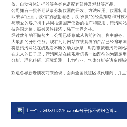
仪、自动液体进样器等各类色谱配套部件及耗材等产品。
公司拥有一批长期从事分析仪器的开发、方法应用、仪器制造
即秉承“正直，诚信"的思想理念，以“双赢"的经营策略和对技
与亲爱的客户携手共同推进国产仪器的推广和应用，污污网站
技兴国之路，振兴民族经济，强于世界之林。
经过数年的不懈努力，公司已经形成从售前咨询、售中服务
大最多的分析任务。现在污污网站在线观看的产品已经遍布国内各
将是污污网站在线观看不断的动力源泉，时刻鞭策着污污网站在线观
在未来的日子里，污污网站在线观看仍将一如既往的为满足用户不
分析、理化科研、环境监测、电力行业、气体分析等
欢迎各界新老朋友前来洽谈，面向全国诚征区域代理商，并且可以
上一个：
GDX/TDX/Proapak/分子筛不锈钢色谱填充柱